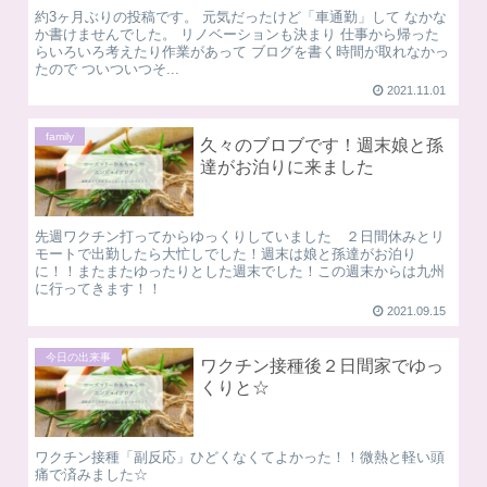
約3ヶ月ぶりの投稿です。 元気だったけど「車通勤」して なかな
か書けませんでした。 リノベーションも決まり 仕事から帰った
らいろいろ考えたり作業があって ブログを書く時間が取れなかっ
たので ついついつそ...
2021.11.01
family
久々のブロブです！週末娘と孫
達がお泊りに来ました
先週ワクチン打ってからゆっくりしていました ２日間休みとリ
モートで出勤したら大忙しでした！週末は娘と孫達がお泊り
に！！またまたゆったりとした週末でした！この週末からは九州
に行ってきます！！
2021.09.15
今日の出来事
ワクチン接種後２日間家でゆっ
くりと☆
ワクチン接種「副反応」ひどくなくてよかった！！微熱と軽い頭
痛で済みました☆