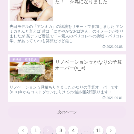
た！！☆為になりました
先日モデルの「アンミカ」の講演をリモートで参加しました アン
ミカさんと言えば 昔は「にぎやかなおばさん」のイメージがあり
ましたが 某テレビ番組で「～素人のパリコレへの挑戦～パリコレ
学」があって いつも笑顔だけど厳し...
2021.09.03
断捨離 整理収納
リノベーション☆かなりの予算
オーバー(>_<)
リノベーション☆見積もりきましたかなりの予算オーバーです
(>_<)今からコストダウンに向けての検討相談頑張ります！！
2021.09.01
次のページ
1
2
3
4
…
11