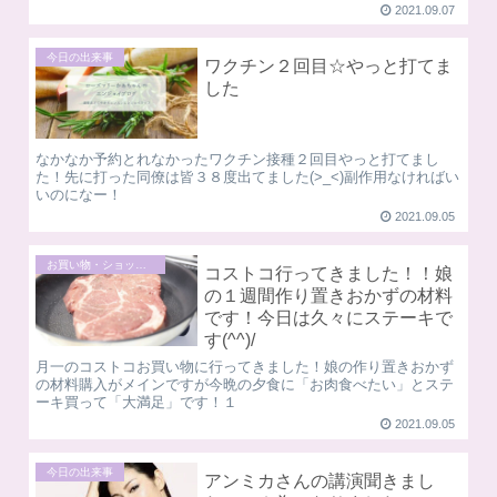
2021.09.07
今日の出来事
ワクチン２回目☆やっと打てま
した
なかなか予約とれなかったワクチン接種２回目やっと打てまし
た！先に打った同僚は皆３８度出てました(>_<)副作用なければい
いのになー！
2021.09.05
お買い物・ショッピング
コストコ行ってきました！！娘
の１週間作り置きおかずの材料
です！今日は久々にステーキで
す(^^)/
月一のコストコお買い物に行ってきました！娘の作り置きおかず
の材料購入がメインですが今晩の夕食に「お肉食べたい」とステ
ーキ買って「大満足」です！１
2021.09.05
今日の出来事
アンミカさんの講演聞きまし