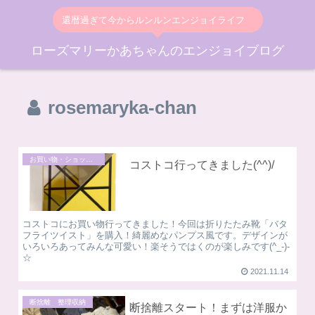
還暦過ぎて今からルンルンエンジョイライフ
ローズマリーかあちゃんのエンジョイブログ
rosemaryka-chan
お買い物・ショッピング
コストコ行ってきました(^^)/
コストコにお買い物行ってきました！今回は折りたたみ靴「バタ
フライツイスト」を購入！綺麗めなパンプス風です。デザインが
いろいろあってみんな可愛い！楽そうではくのが楽しみです(^_-)-
☆
2021.11.14
断捨離 整理収納
断捨離スタート！まずは洋服か